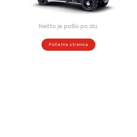
Nešto je pošlo po zlu.
Početna stranica