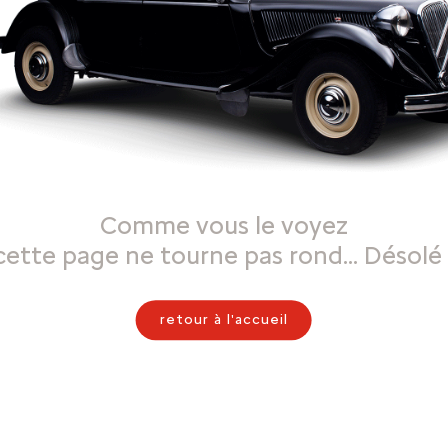
Comme vous le voyez
cette page ne tourne pas rond… Désolé 
retour à l'accueil